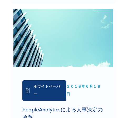
ホワイトペーパ
２０１８年６月１８
ー
日
PeopleAnalyticsによる人事決定の
改善