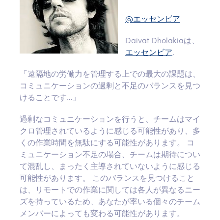
@エッセンビア
Daivat Dholakiaは、
エッセンビア
.
「遠隔地の労働力を管理する上での最大の課題は、
コミュニケーションの過剰と不足のバランスを見つ
けることです…」
過剰なコミュニケーションを行うと、チームはマイ
クロ管理されているように感じる可能性があり、多
くの作業時間を無駄にする可能性があります。 コ
ミュニケーション不足の場合、チームは期待につい
て混乱し、まったく主導されていないように感じる
可能性があります。 このバランスを見つけること
は、リモートでの作業に関しては各人が異なるニー
ズを持っているため、あなたが率いる個々のチーム
メンバーによっても変わる可能性があります。