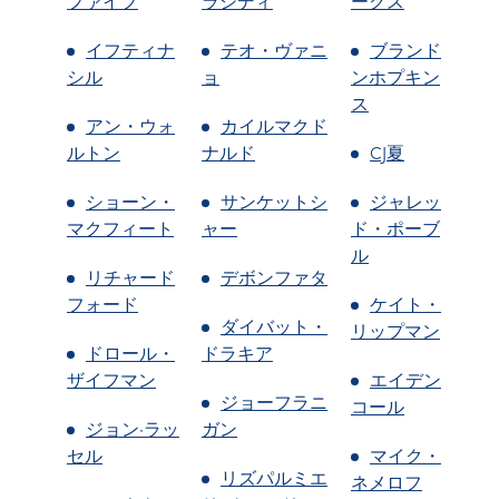
ファイフ
ラシディ
ークス
イフティナ
テオ・ヴァニ
ブランド
シル
ョ
ンホプキン
ス
アン・ウォ
カイルマクド
ルトン
ナルド
CJ夏
ショーン・
サンケットシ
ジャレッ
マクフィート
ャー
ド・ポーブ
ル
リチャード
デボンファタ
フォード
ケイト・
ダイバット・
リップマン
ドロール・
ドラキア
ザイフマン
エイデン
ジョーフラニ
コール
ジョン·ラッ
ガン
セル
マイク・
リズパルミエ
ネメロフ