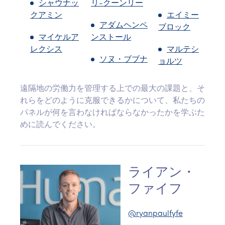
シャウナッ
リ-クーンリー
クアミン
エイミー
アダムヘンペ
ブロック
マイケルア
ンストール
レクシス
マルテシ
ソヌ・ブブナ
ョルツ
遠隔地の労働力を管理する上での最大の課題と、そ
れらをどのように克服できるかについて、私たちの
パネルが何を言わなければならなかったかを学ぶた
めに読んでください。
ライアン・
ファイフ
@ryanpaulfyfe