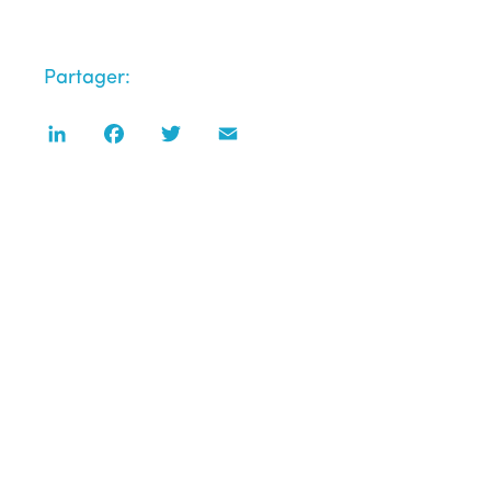
Partager:
LinkedIn
Facebook
Twitter
Email