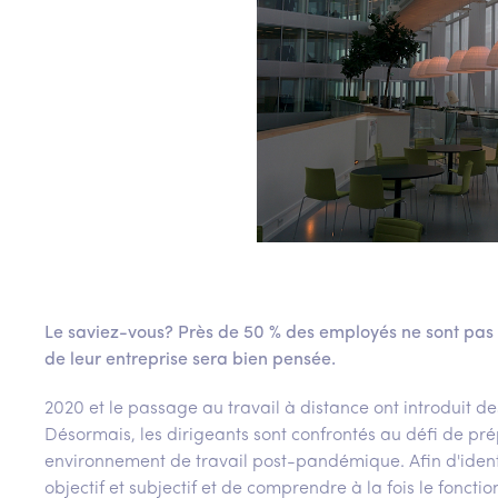
Le saviez-vous? Près de 50 % des employés ne sont pas
de leur entreprise sera bien pensée.
2020 et le passage au travail à distance ont introduit 
Désormais, les dirigeants sont confrontés au défi de pr
environnement de travail post-pandémique. Afin d'identifi
objectif et subjectif et de comprendre à la fois le fonct